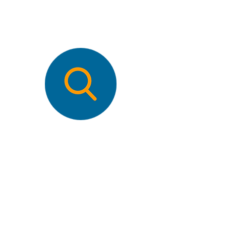
Vidange et nettoyage de
fosses et citernes
Maxi Cleaning est spécialisé dans
la vidange et le nettoyage de
diverses fosses et citernes pour
l'industrie. Nos professionnels
effectuent les travaux les plus
exigeants, toujours avec une
garantie de sécurité. Vous