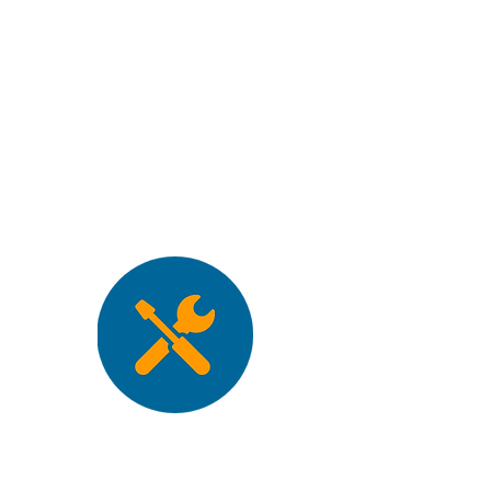
pouvez également compter sur
nous pour le nettoyage
professionnel de bains, réacteurs,
réservoirs, caniveaux, aquadrains
et séparateurs de charbon.
Débouchage et
détartrage de