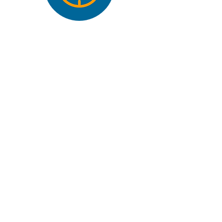
Inspection des tuyaux
et tests de pression
Avec notre équipement professionnel
d'inspection par caméra, nous
trouvons la cause de chaque
problème. Nous vérifions les égouts et
les raccordements domestiques ou
cartographions, complètement le
réseau de canalisations souterraines.
Nos professionnels viennent
rapidement chez vous en cas de
problèmes.