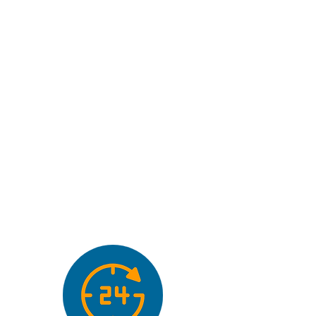
canalisations
Débouchage et détartrage de drains
sanitaires et septiques des canalisations
sous pression. Nous éliminons même les
saletés les plus tenaces dans les parkings,
les égouts publics ou les stations
d'épuration d'eau. De plus, nous broyons
le béton et nous nous occupons de
l'aspiration et de l'élimination des boues.